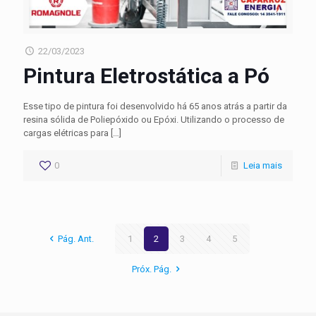
22/03/2023
Pintura Eletrostática a Pó
Esse tipo de pintura foi desenvolvido há 65 anos atrás a partir da
resina sólida de Poliepóxido ou Epóxi. Utilizando o processo de
cargas elétricas para
[…]
0
Leia mais
Pág. Ant.
1
2
3
4
5
Próx. Pág.